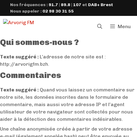
Aller
Nos fréquences :
91.7
|
89.8
|
107
et
DAB+ Brest
au
Nous appeler :
02 98 30 31 55
contenu
Menu
Qui sommes-nous ?
Texte suggéré :
L’adresse de notre site est :
http://arvorigfm.bzh.
Commentaires
Texte suggéré :
Quand vous laissez un commentaire sur
notre site, les données inscrites dans le formulaire de
commentaire, mais aussi votre adresse IP et l’agent
utilisateur de votre navigateur sont collectés pour nous
aider à la détection des commentaires indésirables.
Une chaîne anonymisée créée à partir de votre adresse
e-mail (également appelée hash) peut être envoyée au