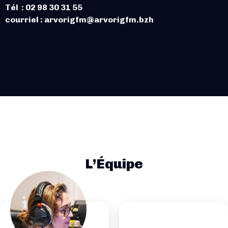
Tél : 02 98 30 31 55
courriel : arvorigfm@arvorigfm.bzh
L’Équipe